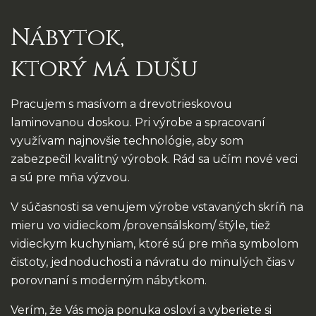
Nábytok,
ktorý má dušu
Pracujem s masívom a drevotrieskovou
laminovanou doskou. Pri výrobe a spracovaní
využívam najnovšie technológie, aby som
zabezpečil kvalitný výrobok. Rád sa učím nové veci
a sú pre mňa výzvou.
V súčasnosti sa venujem výrobe vstavaných skríň na
mieru vo vidieckom /provensálskom/ štýle, tiež
vidieckym kuchyniam, ktoré sú pre mňa symbolom
čistoty, jednoduchosti a návratu do minulých čias v
porovnaní s moderným nábytkom.
Verím, že Vás moja ponuka osloví a vyberiete si