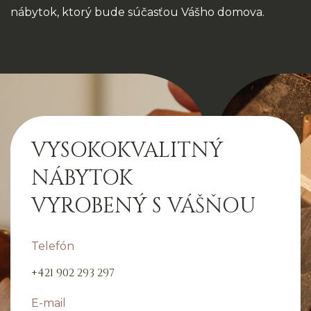
nábytok, ktorý bude súčasťou Vášho domova.
VYSOKOKVALITNÝ
NÁBYTOK
VYROBENÝ S VÁŠŇOU
Telefón
+421 902 293 297
E-mail